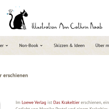
er
Non-Book
Skizzen & Ideen
Über m
er erschienen
Im
Loewe Verlag
ist
Das Krakeltier
erschienen, ei
Gedicht von Mareike Postel und einem Krakeltier 