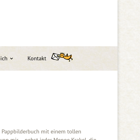
ich
Kontakt
n Pappbilderbuch mit einem tollen
von mir – nebst jeder Menge Krakel, die